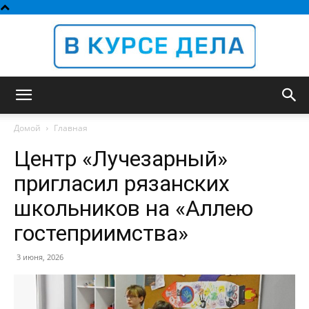
В
Домой
Главная
Центр «Лучезарный»
курсе
пригласил рязанских
школьников на «Аллею
гостеприимства»
дела
3 июня, 2026