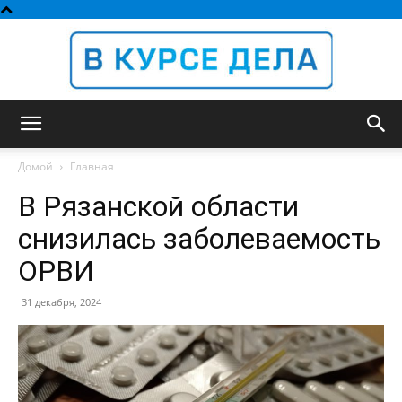
В
Домой
Главная
В Рязанской области
курсе
снизилась заболеваемость
ОРВИ
дела
31 декабря, 2024